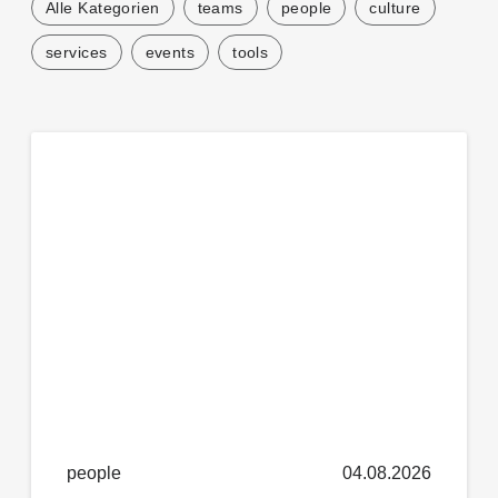
Alle Kategorien
teams
people
culture
services
events
tools
people
04.08.2026